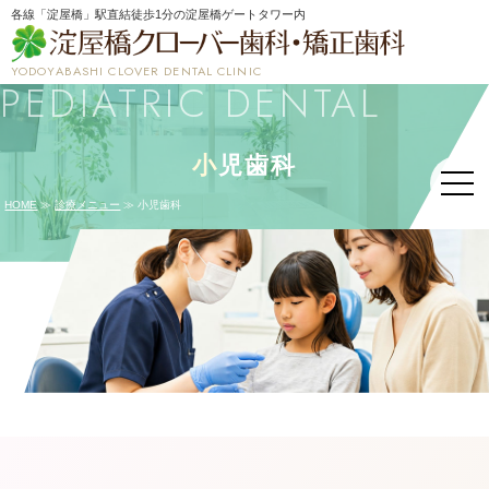
各線「淀屋橋」駅直結徒歩1分の淀屋橋ゲートタワー内
YODOYABASHI CLOVER DENTAL CLINIC
PEDIATRIC DENTAL
小
児歯科
HOME
≫
診療メニュー
≫ 小児歯科