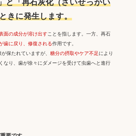
」と「再石灰化（さいせっかい
ときに発生します。
表面の成分が溶け出す
ことを指します。一方、再石
が歯に戻り、修復される
作用です。
康が保たれていますが、
糖分の摂取やケア不足
により
くなり、歯が徐々にダメージを受けて虫歯へと進行
が重要です。