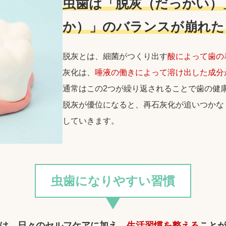
虫歯は「脱灰（だっかい）
か）」のバランスが崩れた
脱灰とは、細菌がつくり出す
酸によって歯の
灰化は、
唾液の働きによって溶け出した成分
通常はこの2つが繰り返されることで歯の健
脱灰が優位になると、再石灰化が追いつかな
していきます。
虫歯になりやすい習慣
は、日々のセルフケアに加え、
生活習慣を整える
こと