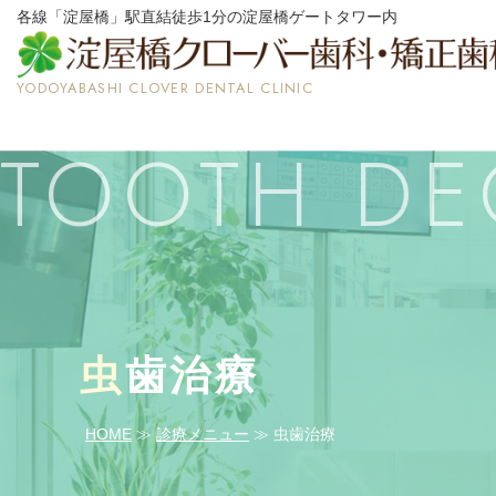
各線「淀屋橋」駅直結徒歩1分の淀屋橋ゲートタワー内
YODOYABASHI CLOVER DENTAL CLINIC
TOOTH DE
虫
歯治療
HOME
≫
診療メニュー
≫ 虫歯治療